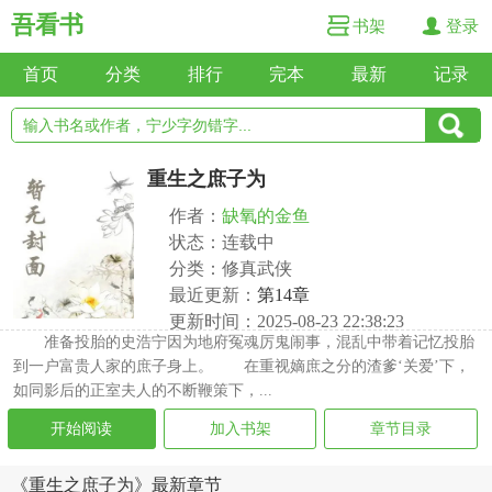
吾看书
书架
登录
首页
分类
排行
完本
最新
记录
重生之庶子为
作者：
缺氧的金鱼
状态：连载中
分类：修真武侠
最近更新：
第14章
更新时间：2025-08-23 22:38:23
准备投胎的史浩宁因为地府冤魂厉鬼闹事，混乱中带着记忆投胎
到一户富贵人家的庶子身上。 在重视嫡庶之分的渣爹‘关爱’下，
如同影后的正室夫人的不断鞭策下，...
开始阅读
加入书架
章节目录
《重生之庶子为》最新章节