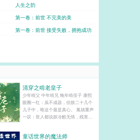
人生之韵
第一卷：前世 不完美的美
第一卷：前世 接受失败，拥抱成功
清穿之啃老皇子
少年啃父 中年啃兄 晚年啃侄子 康熙
眼圈一红：虽不成器，但朕二十几个
儿子中，唯这个最是真心。 胤禛重声
一叹：世人都说朕冷酷无情，残害手
足，但就算朕杀尽天下人，也绝不会
伤害这唯一的弟弟。 弘历哽咽着：叔
童话世界的魔法师
叔待我尤胜亲子，我待叔叔犹如生