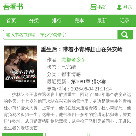
吾看书
书架
登录
首页
分类
排行
完本
最新
记录
重生后：带着小青梅赶山在兴安岭
作者：
龙都老乡亲
状态：已完结
分类：都市情感
最近更新：
第1081章 猎水獭
更新时间：2026-08-04 21:11:14
护林队长王谦在退休宴上醉酒重生，回到了1983年那个改变命运
的冬天。十七岁的他再次站在兴安岭的雪地里，身边是活生生的青梅
杜小荷和爱犬大黄。上辈子，他们在这天遭遇野猪，杜小荷惨死，他
背负骂名孤独一生；这辈子，他带着四十多年的狩猎记忆归来，誓要
扭转乾坤。从刀猎野猪到枪毙黑熊，从单枪匹马到兄弟同心，王谦以
重生者的老练技艺...